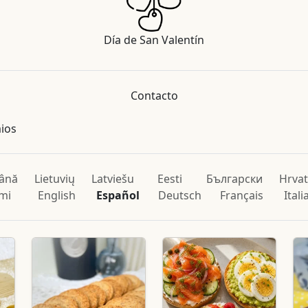
Día de San Valentín
Contacto
mios
ână
Lietuvių
Latviešu
Eesti
Български
Hrvat
mi
English
Español
Deutsch
Français
Ital