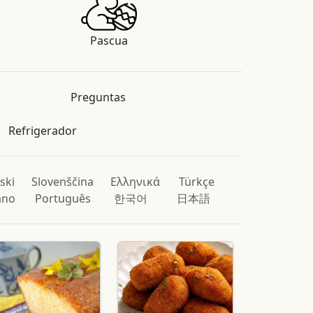
Pascua
Preguntas
Refrigerador
ski
Slovenščina
Ελληνικά
Türkçe
iano
Português
한국어
日本語