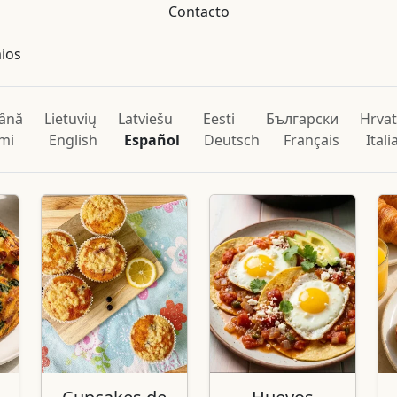
Contacto
mios
ână
Lietuvių
Latviešu
Eesti
Български
Hrvat
mi
English
Español
Deutsch
Français
Ital