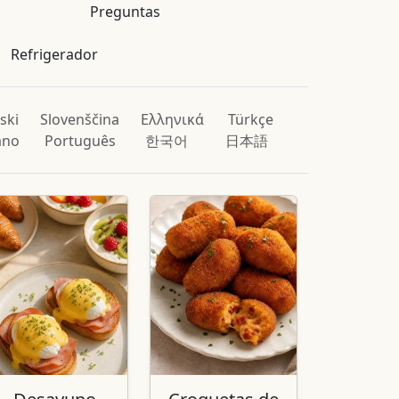
Preguntas
Refrigerador
ski
Slovenščina
Ελληνικά
Türkçe
iano
Português
한국어
日本語