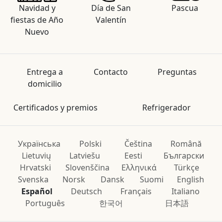
Navidad y
Día de San
Pascua
fiestas de Año
Valentín
Nuevo
Entrega a
Contacto
Preguntas
domicilio
Certificados y premios
Refrigerador
Українська
Polski
Čeština
Română
Lietuvių
Latviešu
Eesti
Български
Hrvatski
Slovenščina
Ελληνικά
Türkçe
Svenska
Norsk
Dansk
Suomi
English
Español
Deutsch
Français
Italiano
Português
한국어
日本語