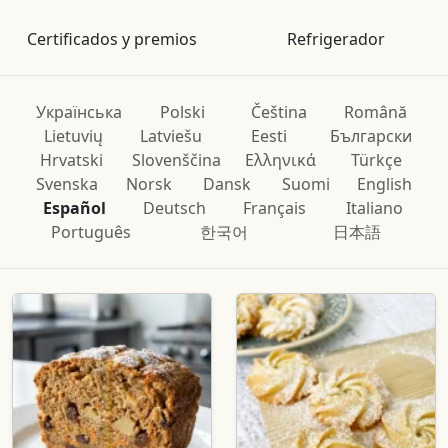
Certificados y premios
Refrigerador
Українська
Polski
Čeština
Română
Lietuvių
Latviešu
Eesti
Български
Hrvatski
Slovenščina
Ελληνικά
Türkçe
Svenska
Norsk
Dansk
Suomi
English
Español
Deutsch
Français
Italiano
Português
한국어
日本語