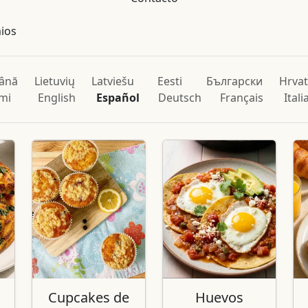
mios
ână
Lietuvių
Latviešu
Eesti
Български
Hrvat
mi
English
Español
Deutsch
Français
Ital
Cupcakes de
Huevos