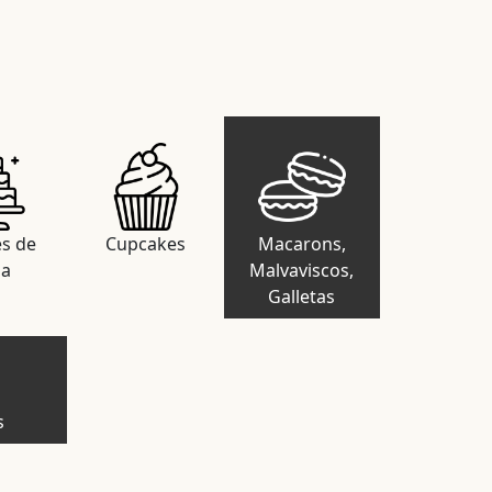
es de
Cupcakes
Macarons,
da
Malvaviscos,
Galletas
s