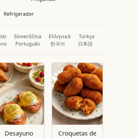
Refrigerador
ski
Slovenščina
Ελληνικά
Türkçe
iano
Português
한국어
日本語
Desayuno
Croquetas de