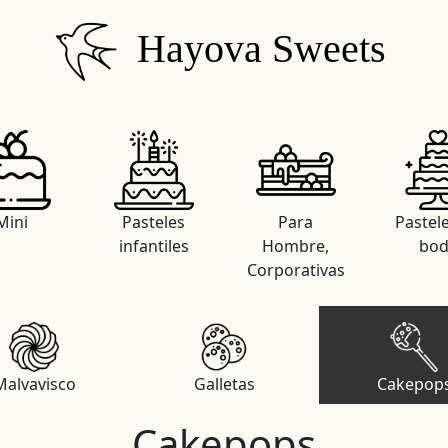
Hayova Sweets
Mini
Pasteles
Para
Pastel
infantiles
Hombre,
bo
Corporativas
Malvavisco
Galletas
Cakepop
Cakepops